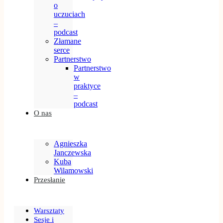
o
uczuciach
–
podcast
Złamane
serce
Partnerstwo
Partnerstwo
w
praktyce
–
podcast
O nas
Agnieszka
Janczewska
Kuba
Wilamowski
Przesłanie
Warsztaty
Sesje i