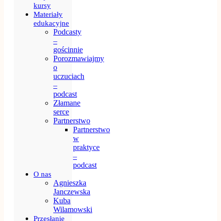
kursy
Materiały
edukacyjne
Podcasty
–
gościnnie
Porozmawiajmy
o
uczuciach
–
podcast
Złamane
serce
Partnerstwo
Partnerstwo
w
praktyce
–
podcast
O nas
Agnieszka
Janczewska
Kuba
Wilamowski
Przesłanie