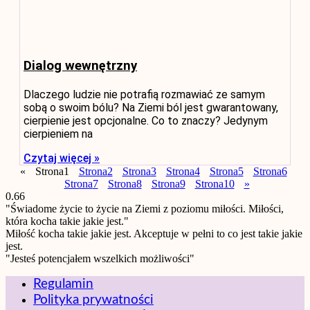
Dialog wewnętrzny
Dlaczego ludzie nie potrafią rozmawiać ze samym
sobą o swoim bólu? Na Ziemi ból jest gwarantowany,
cierpienie jest opcjonalne. Co to znaczy? Jedynym
cierpieniem na
Czytaj więcej »
«
Strona
1
Strona
2
Strona
3
Strona
4
Strona
5
Strona
6
Strona
7
Strona
8
Strona
9
Strona
10
»
"Świadome życie to życie na Ziemi z poziomu miłości. Miłości,
która kocha takie jakie jest."
Miłość kocha takie jakie jest. Akceptuje w pełni to co jest takie jakie
jest.
"Jesteś potencjałem wszelkich możliwości"
Regulamin
Polityka prywatności