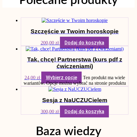
Polecane produkty
Szczęście w Twoim horoskopie
Dodaj do koszyka
200,00
zł
Tak, chcę! Partnerstwa (kurs pdf z
ćwiczeniami)
Wybierz opcje
24,00
zł
Ten produkt ma wiele
wariantów. Opcje można wybrać na stronie produktu
Sesja z NaUCZUCielem
Dodaj do koszyka
300,00
zł
Baza wiedzy