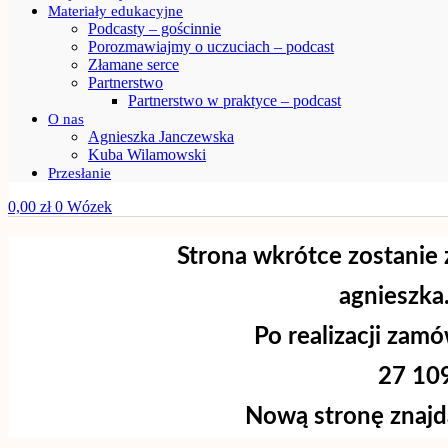
Materiały edukacyjne
Podcasty – gościnnie
Porozmawiajmy o uczuciach – podcast
Złamane serce
Partnerstwo
Partnerstwo w praktyce – podcast
O nas
Agnieszka Janczewska
Kuba Wilamowski
Przesłanie
0,00
zł
0
Wózek
Strona wkrótce zostanie 
agnieszk
Po realizacji zam
27 10
Nową stronę znajd