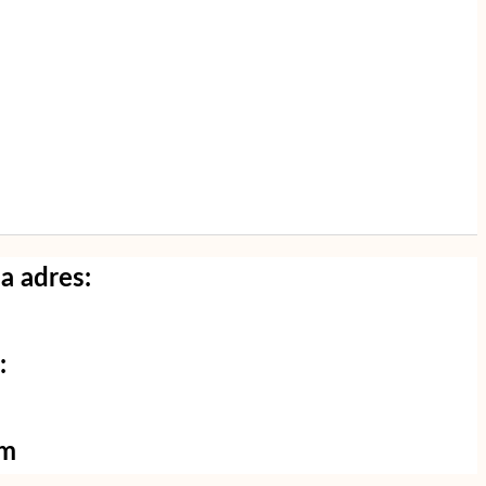
a adres:
:
om