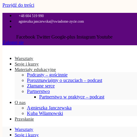
Przejdź do treści
+48 604 519 990
agnieszka.janczewska@swiadome-zycie.com
Facebook
Twitter
Google-plus
Instagram
Youtube
Zaloguj się
Warsztaty
Sesje i kursy
Materiały edukacyjne
Podcasty – gościnnie
Porozmawiajmy o uczuciach – podcast
Złamane serce
Partnerstwo
Partnerstwo w praktyce – podcast
O nas
Agnieszka Janczewska
Kuba Wilamowski
Przesłanie
Warsztaty
Sesje i kursy