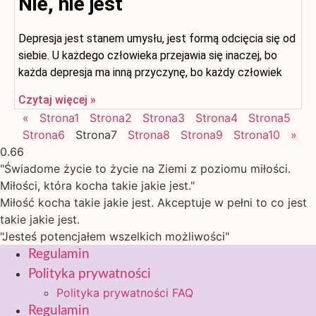
Nie, nie jest
Depresja jest stanem umysłu, jest formą odcięcia się od
siebie. U każdego człowieka przejawia się inaczej, bo
każda depresja ma inną przyczynę, bo każdy człowiek
Czytaj więcej »
«
Strona
1
Strona
2
Strona
3
Strona
4
Strona
5
Strona
6
Strona
7
Strona
8
Strona
9
Strona
10
»
"Świadome życie to życie na Ziemi z poziomu miłości.
Miłości, która kocha takie jakie jest."
Miłość kocha takie jakie jest. Akceptuje w pełni to co jest
takie jakie jest.
"Jesteś potencjałem wszelkich możliwości"
Regulamin
Polityka prywatności
Polityka prywatności FAQ
Regulamin