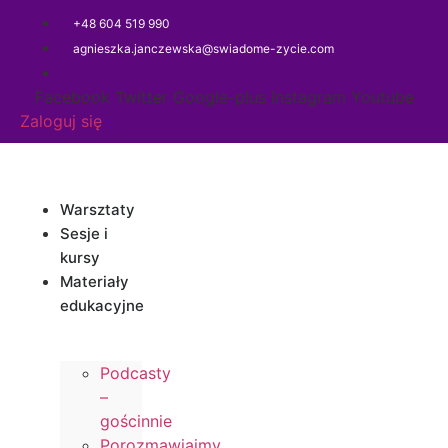
Przejdź
+48 604 519 990
do
agnieszka.janczewska@swiadome-zycie.com
treści
Facebook
Twitter
Google-plus
Instagram
Youtube
Zaloguj się
Warsztaty
Sesje i
kursy
Materiały
edukacyjne
Podcasty
–
gościnnie
Porozmawiajmy