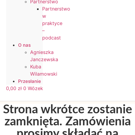
Partnerstwo
Partnerstwo
w
praktyce
–
podcast
O nas
Agnieszka
Janczewska
Kuba
Wilamowski
Przesłanie
0,00
zł
0
Wózek
Strona wkrótce zostanie
zamknięta. Zamówienia
prosimy składać na