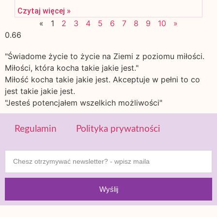
Czytaj więcej »
«
1
2
3
4
5
6
7
8
9
10
»
"Świadome życie to życie na Ziemi z poziomu miłości.
Miłości, która kocha takie jakie jest."
Miłość kocha takie jakie jest. Akceptuje w pełni to co
jest takie jakie jest.
"Jesteś potencjałem wszelkich możliwości"
Regulamin
Polityka prywatności
Wyślij