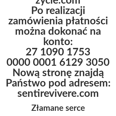
zycie.com
Po realizacji
zamówienia płatności
można dokonać na
konto:
27 1090 1753
0000 0001 6129 3050
Nową stronę znajdą
Państwo pod adresem:
sentirevivere.com
Złamane serce