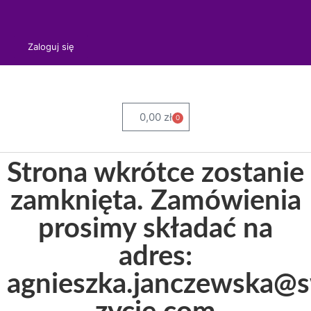
Zaloguj się
0,00
zł
0
Sesje i kursy
Materiały edukacyjne
Strona wkrótce zostanie
zamknięta. Zamówienia
prosimy składać na
adres:
agnieszka.janczewska@