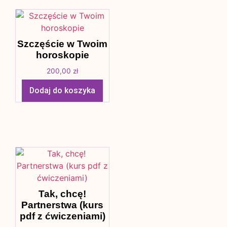
Szczęście w Twoim
horoskopie
200,00
zł
Dodaj do koszyka
Tak, chcę!
Partnerstwa (kurs
pdf z ćwiczeniami)