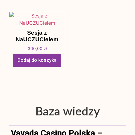
Sesja z
NaUCZUCielem
300,00
zł
Dodaj do koszyka
Baza wiedzy
Vavada Casino Polska –