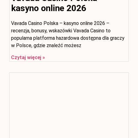
kasyno online 2026
Vavada Casino Polska – kasyno online 2026 –
recenzja, bonusy, wskazówki Vavada Casino to
popularna platforma hazardowa dostępna dla graczy
w Polsce, gdzie znaleźć możesz
Czytaj więcej »