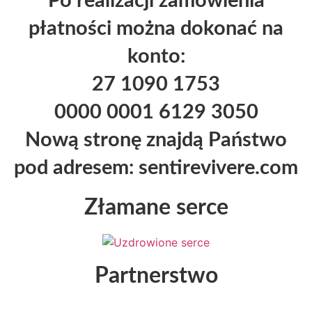
Po realizacji zamówienia
płatności można dokonać na
konto:
27 1090 1753
0000 0001 6129 3050
Nową stronę znajdą Państwo
pod adresem: sentirevivere.com
Złamane serce
Partnerstwo