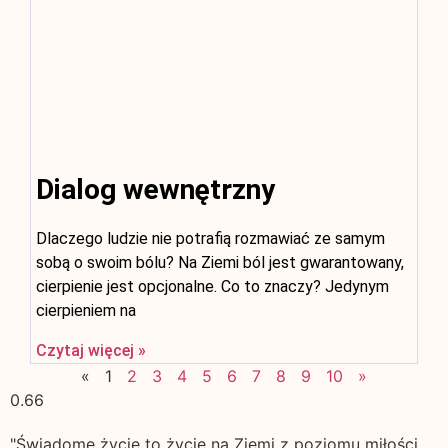
Dialog wewnętrzny
Dlaczego ludzie nie potrafią rozmawiać ze samym
sobą o swoim bólu? Na Ziemi ból jest gwarantowany,
cierpienie jest opcjonalne. Co to znaczy? Jedynym
cierpieniem na
Czytaj więcej »
«
1
2
3
4
5
6
7
8
9
10
»
"Świadome życie to życie na Ziemi z poziomu miłości.